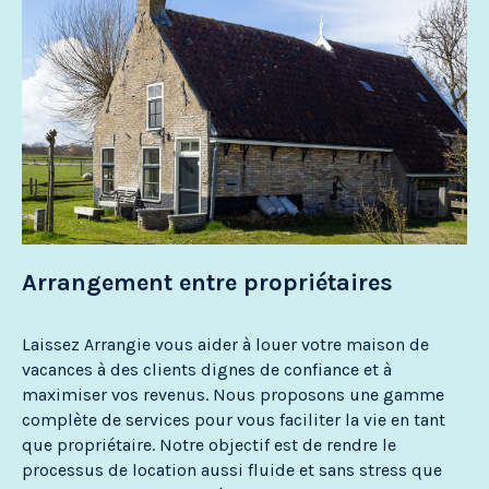
Arrangement entre propriétaires
A
s
Laissez Arrangie vous aider à louer votre maison de
Ou
e
vacances à des clients dignes de confiance et à
Ar
ut
maximiser vos revenus. Nous proposons une gamme
tr
de
complète de services pour vous faciliter la vie en tant
ma
que propriétaire. Notre objectif est de rendre le
co
processus de location aussi fluide et sans stress que
ma