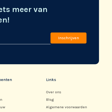
ets meer van
en!
menten
Links
Over ons
en
Blog
euw
Algemene voorwaarden