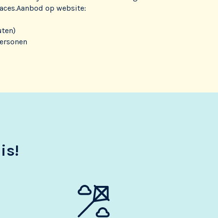
 races.Aanbod op website:
uten)
personen
is!