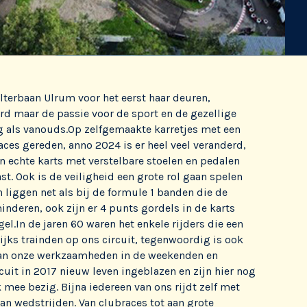
terbaan Ulrum voor het eerst haar deuren,
erd maar de passie voor de sport en de gezellige
g als vanouds.Op zelfgemaakte karretjes met een
aces gereden, anno 2024 is er heel veel veranderd,
in echte karts met verstelbare stoelen en pedalen
st. Ook is de veiligheid een grote rol gaan spelen
n liggen net als bij de formule 1 banden die de
inderen, ook zijn er 4 punts gordels in de karts
el.In de jaren 60 waren het enkele rijders die een
ijks trainden op ons circuit, tegenwoordig is ook
van onze werkzaamheden in de weekenden en
cuit in 2017 nieuw leven ingeblazen en zijn hier nog
 mee bezig. Bijna iedereen van ons rijdt zelf met
aan wedstrijden. Van clubraces tot aan grote