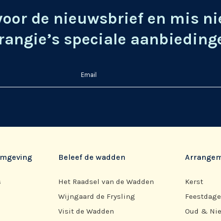
voor de nieuwsbrief en mis ni
rangie’s speciale aanbieding
 omgeving
Beleef de wadden
Arrange
s
Het Raadsel van de Wadden
Kerst
Wijngaard de Frysling
Feestdag
Visit de Wadden
Oud & Ni